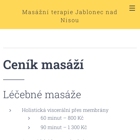
Masážní terapie Jablonec nad
Nisou
Ceník masáží
Léčebné masáže
Holistická viscerální přes membrány
60 minut – 800 Kč
90 minut – 1 300 Kč