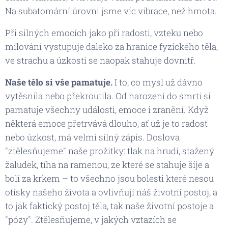
Na subatomární úrovni jsme víc vibrace, než hmota.
Při silných emocích jako při radosti, vzteku nebo
milování vystupuje daleko za hranice fyzického těla,
ve strachu a úzkosti se naopak stahuje dovnitř.
Naše tělo si vše pamatuje.
I to, co mysl už dávno
vytěsnila nebo překroutila. Od narození do smrti si
pamatuje všechny události, emoce i zranění. Když
některá emoce přetrvává dlouho, ať už je to radost
nebo úzkost, má velmi silný zápis. Doslova
"ztělesňujeme" naše prožitky: tlak na hrudi, stažený
žaludek, tíha na ramenou, ze které se stahuje šíje a
bolí za krkem – to všechno jsou bolesti které nesou
otisky našeho života a ovlivňují náš životní postoj, a
to jak faktický postoj těla, tak naše životní postoje a
"pózy". Ztělesňujeme, v jakých vztazích se