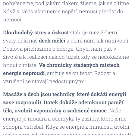
pohybujeme, pod jakým tlakem žijeme, jak se cítíme.
Když si včas všimneme napětí, nemusí přerůst do
nemoci.
Dlouhodobý stres a úzkost
stahuje mezižeberní
svaly, dělá náš
dech mělčí
a ubírá nám tak na živosti.
Doslova přicházíme o energii. Chybí nám pak v
životě a k realizaci našich tužeb, kdy se nedokážeme
hnout z místa.
Ve chronicky stažených místech
energie neproudí
, snižuje se citlivost. Radost a
vzrušení se stávají nedostupnými.
Masáže a dech jsou techniky, které dokáží energii
zase rozproudit. Dotek dokáže odemknout paměť
těla, uvolnit vzpomínky a zadržené emoce.
Naše
energie je moudrá a odemyká ty zážitky, které jsme
schopni vstřebat. Když se energie z minulosti uvolní,
ukáže nám, jak doposud ovlivňovala naše rozhodnutí,