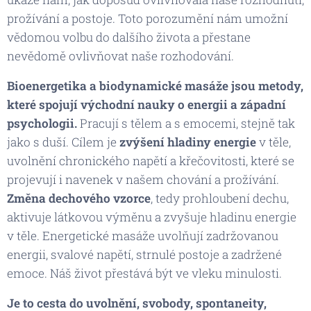
prožívání a postoje. Toto porozumění nám umožní
vědomou volbu do dalšího života a přestane
nevědomě ovlivňovat naše rozhodování.
Bioenergetika a biodynamické masáže jsou metody,
které spojují východní nauky o energii a západní
psychologii.
Pracují s tělem a s emocemi, stejně tak
jako s duší. Cílem je
zvýšení hladiny energie
v těle,
uvolnění chronického napětí a křečovitosti, které se
projevují i navenek v našem chování a prožívání.
Změna dechového vzorce
, tedy prohloubení dechu,
aktivuje látkovou výměnu a zvyšuje hladinu energie
v těle. Energetické masáže uvolňují zadržovanou
energii, svalové napětí, strnulé postoje a zadržené
emoce. Náš život přestává být ve vleku minulosti.
Je to cesta do uvolnění, svobody, spontaneity,