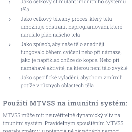
Jako celkový stimulant imunitního systému
těla
Jako celkový tělesný proces, který tělu
umožňuje odstranit naprogramování, které
narušilo plán našeho těla
Jako způsob, aby naše tělo snadněji
fungovalo během cvičení nebo při námaze,
jako je například chůze do kopce. Nebo při
namáhavé aktivitě, na kterou není tělo zvyklé
Jako specifické vyladění, abychom zmírnili
potíže v různých oblastech těla
Použití MTVSS na imunitní systém:
MTVSS může mít neuvěřitelně dynamický vliv na
imunitní systém. Pravidelným spouštěním MTVSS
nastaly změny i u potenciálně závažných nemocí.