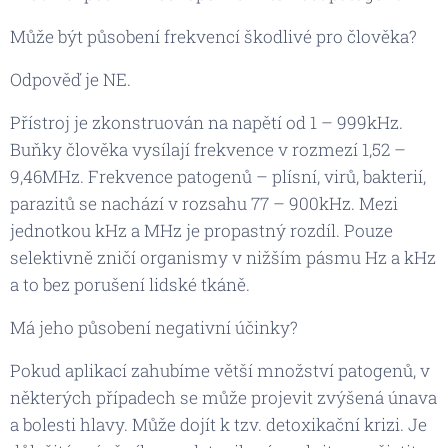
Může být působení frekvencí škodlivé pro člověka?
Odpověď je NE.
​Přístroj je zkonstruován na napětí od 1 – 999kHz.
Buňky člověka vysílají frekvence v rozmezí 1,52 –
9,46MHz. Frekvence patogenů – plísní, virů, bakterií,
parazitů se nachází v rozsahu 77 – 900kHz. Mezi
jednotkou kHz a MHz je propastný rozdíl. Pouze
selektivně zničí organismy v nižším pásmu Hz a kHz
a to bez porušení lidské tkáně.
Má jeho působení negativní účinky?
Pokud aplikací zahubíme větší množství patogenů, v
některých případech se může projevit zvýšená únava
a bolesti hlavy. Může dojít k tzv. detoxikační krizi. Je