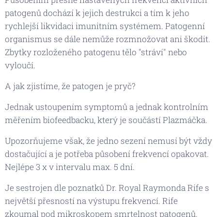
patogenů dochází k jejich destrukci a tím k jeho
rychlejší likvidaci imunitním systémem. Patogenní
organismus se dále nemůže rozmnožovat ani škodit.
Zbytky rozloženého patogenu tělo "stráví" nebo
vyloučí.
A jak zjistíme, že patogen je pryč?
Jednak ustoupením symptomů a jednak kontrolním
měřením biofeedbacku, který je součástí Plazmáčka.
Upozorňujeme však, že jedno sezení nemusí být vždy
dostačující a je potřeba působení frekvencí opakovat.
Nejlépe 3 x v intervalu max. 5 dní.
​Je sestrojen dle poznatků Dr. Royal Raymonda Rife s
největší přesností na výstupu frekvencí. Rife
zkoumal pod mikroskopem smrtelnost patogenů.