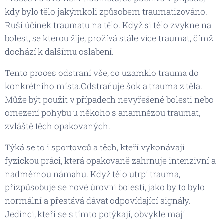
kdy bylo tělo jakýmkoli způsobem traumatizováno.
Ruší účinek traumatu na tělo. Když si tělo zvykne na
bolest, se kterou žije, prožívá stále více traumat, čímž
dochází k dalšímu oslabení.
Tento proces odstraní vše, co uzamklo trauma do
konkrétního místa.Odstraňuje šok a trauma z těla.
Může být použit v případech nevyřešené bolesti nebo
omezení pohybu u někoho s anamnézou traumat,
zvláště těch opakovaných.
Týká se to i sportovců a těch, kteří vykonávají
fyzickou práci, která opakovaně zahrnuje intenzivní a
nadměrnou námahu. Když tělo utrpí trauma,
přizpůsobuje se nové úrovni bolesti, jako by to bylo
normální a přestává dávat odpovídající signály.
Jedinci, kteří se s tímto potýkají, obvykle mají