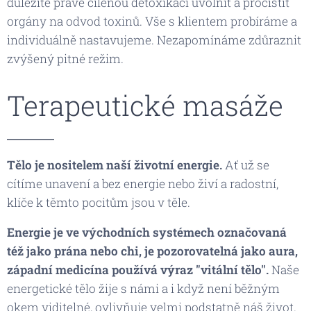
důležité právě cílenou detoxikací uvolnit a pročistit
orgány na odvod toxinů. Vše s klientem probíráme a
individuálně nastavujeme. Nezapomínáme zdůraznit
zvýšený pitné režim.
Terapeutické masáže
Tělo je nositelem naší životní energie.
Ať už se
cítíme unavení a bez energie nebo živí a radostní,
klíče k těmto pocitům jsou v těle.
Energie je ve východních systémech označovaná
též jako prána nebo chi, je pozorovatelná jako aura,
západní medicína používá výraz "vitální tělo".
Naše
energetické tělo žije s námi a i když není běžným
okem viditelné, ovlivňuje velmi podstatně náš život.