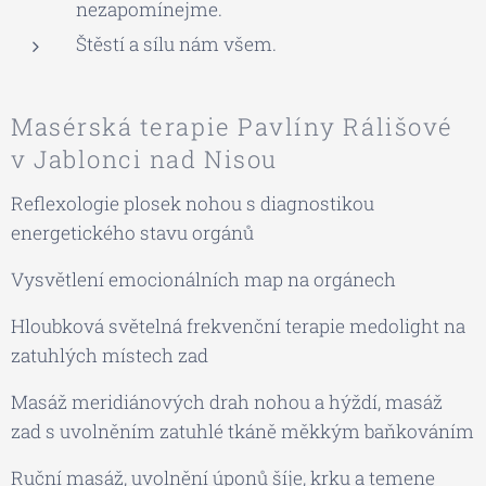
nezapomínejme.
Štěstí a sílu nám všem.
Masérská terapie Pavlíny Rálišové
v Jablonci nad Nisou
Reflexologie plosek nohou s diagnostikou
energetického stavu orgánů
Vysvětlení emocionálních map na orgánech
Hloubková světelná frekvenční terapie medolight na
zatuhlých místech zad
Masáž meridiánových drah nohou a hýždí, masáž
zad s uvolněním zatuhlé tkáně měkkým baňkováním
Ruční masáž, uvolnění úponů šíje, krku a temene