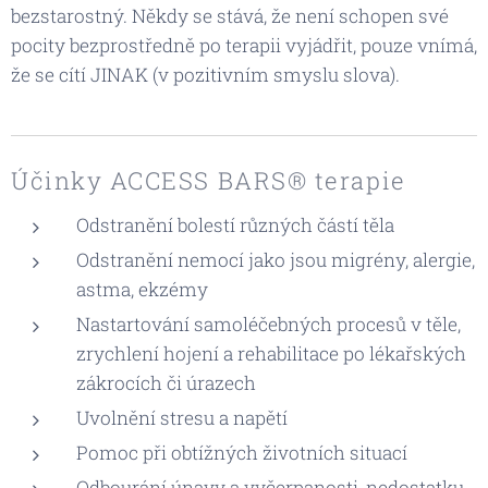
bezstarostný. Někdy se stává, že není schopen své
pocity bezprostředně po terapii vyjádřit, pouze vnímá,
že se cítí JINAK (v pozitivním smyslu slova).
Účinky ACCESS BARS® terapie
Odstranění bolestí různých částí těla
Odstranění nemocí jako jsou migrény, alergie,
astma, ekzémy
Nastartování samoléčebných procesů v těle,
zrychlení hojení a rehabilitace po lékařských
zákrocích či úrazech
Uvolnění stresu a napětí
Pomoc při obtížných životních situací
Odbourání únavy a vyčerpanosti, nedostatku