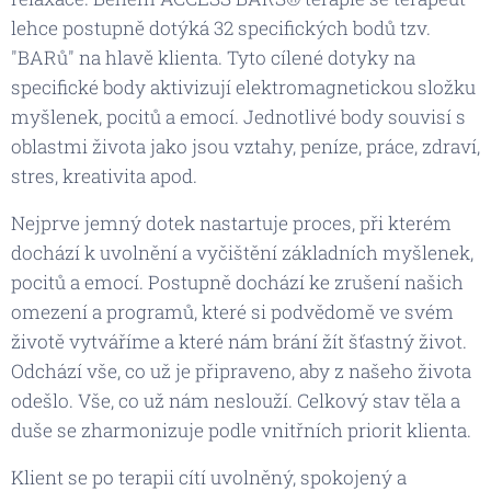
lehce postupně dotýká 32 specifických bodů tzv.
"BARů" na hlavě klienta. Tyto cílené dotyky na
specifické body aktivizují elektromagnetickou složku
myšlenek, pocitů a emocí. Jednotlivé body souvisí s
oblastmi života jako jsou vztahy, peníze, práce, zdraví,
stres, kreativita apod.
Nejprve jemný dotek nastartuje proces, při kterém
dochází k uvolnění a vyčištění základních myšlenek,
pocitů a emocí. Postupně dochází ke zrušení našich
omezení a programů, které si podvědomě ve svém
životě vytváříme a které nám brání žít šťastný život.
Odchází vše, co už je připraveno, aby z našeho života
odešlo. Vše, co už nám neslouží. Celkový stav těla a
duše se zharmonizuje podle vnitřních priorit klienta.
Klient se po terapii cítí uvolněný, spokojený a