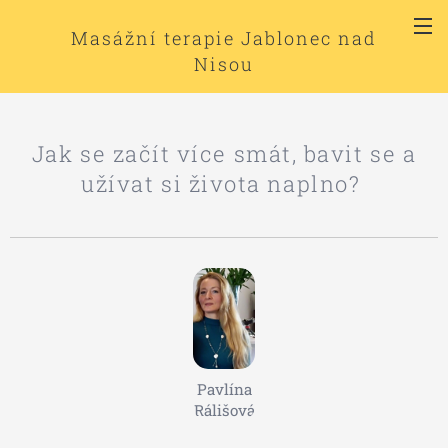
Masážní terapie Jablonec nad
Nisou
Jak se začít více smát, bavit se a
užívat si života naplno?
Pavlína
Rálišová