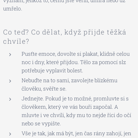
význam, jelikož to, čemu jste věřili, umírá nebo už
umřelo.
Co teď? Co dělat, když přijde těžká
chvíle?
Pusťte emoce, dovolte si plakat, klidně celou
noc i dny, které přijdou. Tělo za pomocí slz
potřebuje vyplavit bolest.
Nebuďte na to sami, zavolejte blízkému
člověku, svěřte se.
Jednejte. Pokud je to možné, promluvte si s
člověkem, který ve vás bouři započal. A
mluvte i ve chvíli, kdy mu to nejde říci do očí
nebo se vypište.
Vše je tak, jak má být, jen čas rány zahojí, jen