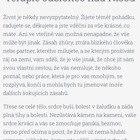
Život je někdy nevyzpytatelný. Žijete téměř pohádku,
radujete se, děkujete a jste vděční za vše krásné, co
máte. Ani ve vteřině vás možná nenapadne, že vše
může být jinak. Zásah zhůry, ztráta blízkého člověka
nebo partner, kterého milujete, a se kterým prožíváte
ráj na zemi, vám sdělí, že je vše jinak, že chce jít sám
svou vlastní cestou, že vás nemiluje, že někoho
poznal, nebo práce, která je pro vás mnohým, se
rozplývá, konči a mohla bych tu jmenovat moře
dalších šokujících zásahů.
Třese se celé tělo, srdce buší, bolest v žaludku a záda
plná tíhy a bolesti. Nezůstává kámen na kameni, vaše
srdce krvácí a vás se zmocňuje panika, bezmoc,
černo před očima a pocit, že život už nemá hlubší